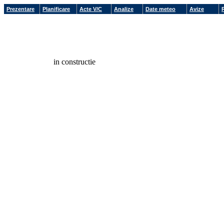
Prezentare
Planificare
Acte V/C
Analize
Date meteo
Avize
in constructie