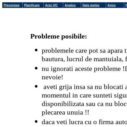
Prezentare
Planificare
Acte V/C
Analize
Date meteo
Avize
Probleme posibile:
problemele care pot sa apara t
bautura, lucrul de mantuiala, f
nu ignorati aceste probleme !L
nevoie!
aveti grija insa sa nu blocati 
momentul in care sunteti sigur
disponibilizata sau ca nu bloca
plecarea unuia !!
daca veti lucra cu o firma aut