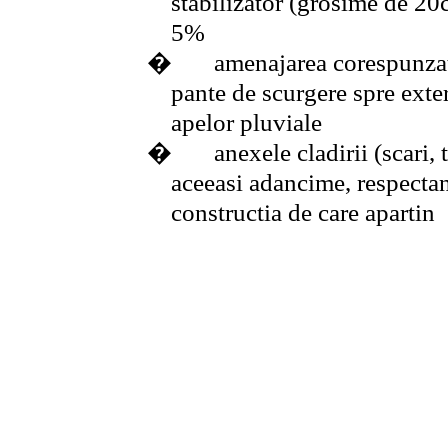
stabilizator (grosime de 20c
5%
�
amenajarea corespunzato
pante de scurgere spre exte
apelor pluviale
�
anexele cladirii (scari, 
aceeasi adancime, respectan
constructia de care apartin