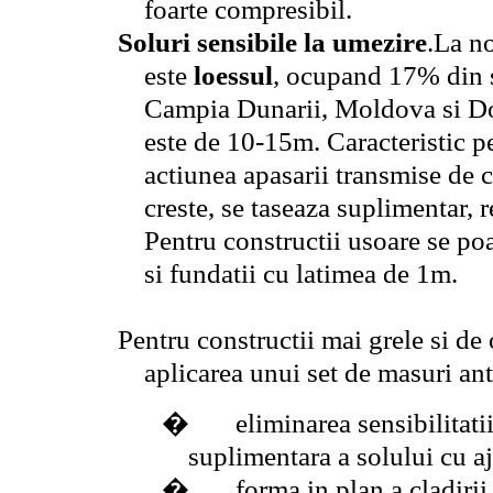
foarte compresibil.
Soluri sensibile la umezire
.La no
este
loessul
, ocupand 17% din su
Campia Dunarii, Moldova si Do
este de 10-15m. Caracteristic pe
actiunea apasarii transmise de c
creste, se taseaza suplimentar, 
Pentru constructii usoare se p
si fundatii cu latimea de 1m.
Pentru constructii mai grele si de
aplicarea unui set de masuri ante
�
eliminarea sensibilitat
suplimentara a solului cu a
�
forma in plan a cladirii