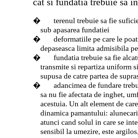
cat si fundatia trebuie sa
�
terenul trebuie sa fie sufici
sub apasarea fundatiei
�
deformatiile pe care le poa
depaseasca limita admisibila pe
�
fundatia trebuie sa fie alcat
transmite si repartiza uniform si
supusa de catre partea de supra
�
adancimea de fundare trebu
sa nu fie afectata de inghet, um
acestuia. Un alt element de care
dinamica pamantului: alunecari
atunci cand solul in care se int
sensibil la umezire, este argilos