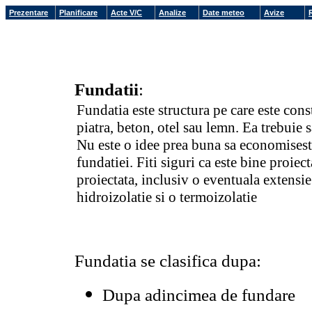
Prezentare
Planificare
Acte V/C
Analize
Date meteo
Avize
Fundatii
:
Fundatia este structura pe care este cons
piatra, beton, otel sau lemn. Ea trebuie s
Nu este o idee prea buna sa economisesti
fundatiei. Fiti siguri ca este bine proiec
proiectata, inclusiv o eventuala extensi
hidroizolatie si o termoizolatie
Fundatia se clasifica dupa:
Dupa adincimea de fundare