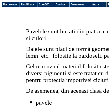
Prezentare
Planificare
Acte V/C
Analize
Date meteo
Avize
Pavelele sunt bucati din piatra, 
si culori
Dalele sunt placi de formă geomet
lemn etc, folosite la pardoseli, pa
Cel mai uzual material folosit est
diversi pigmenti si este tratat cu 
pentru protectia impotrivei ciclur
De asemenea, din aceeasi clasa de 
pavele