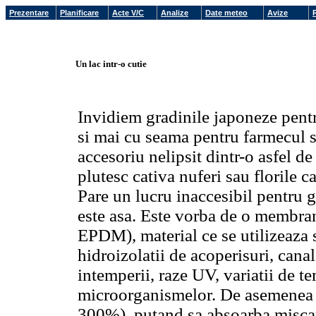
Prezentare
Planificare
Acte V/C
Analize
Date meteo
Avize
Un lac intr-o cutie
Invidiem gradinile japoneze pentr
si mai cu seama pentru farmecul s
accesoriu nelipsit dintr-o asfel de
plutesc cativa nuferi sau florile c
Pare un lucru inaccesibil pentru g
este asa. Este vorba de o membran
EPDM), material ce se utilizeaza s
hidroizolatii de acoperisuri, canal
intemperii, raze UV, variatii de t
microorganismelor. De asemenea es
300%), putand sa absoarba miscar