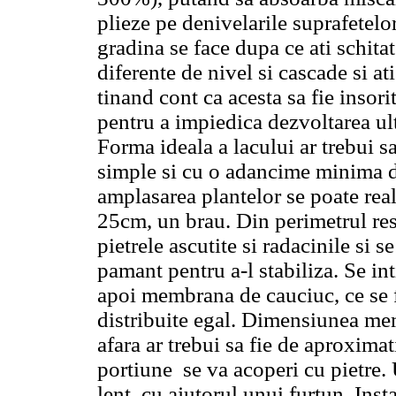
plieze pe denivelarile suprafetelor
gradina se face dupa ce ati schita
diferente de nivel si cascade si at
tinand cont ca acesta sa fie insori
pentru a impiedica dezvoltarea ult
Forma ideala a lacului ar trebui sa
simple si cu o adancime minima 
amplasarea plantelor se poate rea
25cm, un brau. Din perimetrul res
pietrele ascutite si radacinile si s
pamant pentru a-l stabiliza. Se int
apoi membrana de cauciuc, ce se f
distribuite egal. Dimensiunea me
afara ar trebui sa fie de aproxim
portiune
se va acoperi cu pietre.
lent, cu ajutorul unui furtun. In